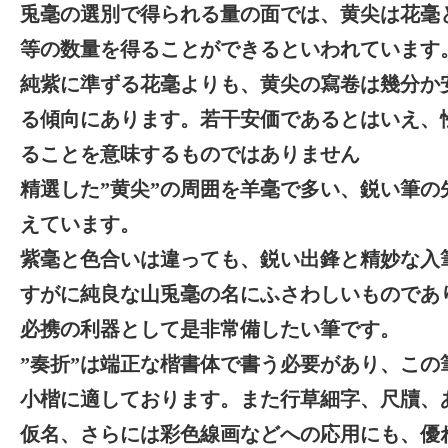
兎毫の選別で得られる量の面では、黄尖は花毫
等の数量を得ることができるといわれています
純紫に準ずる花毫よりも、黄尖の寫卷は幾分か
る傾向にあります。若干安価であるとはいえ、
ることを意味するものではありません
精選した”黄尖”の周囲を羊毫で多い、鋭い筆の
えています。
紫毫と色合いは違っても、鋭い出鋒と精妙な入
すがに純良な山兎毫の名にふさわしいものであ
必携の利器として是非常備したい筆です。
”奏折”は端正な楷書体で書う必要があり、この
小楷に適しております。また行草細字、尺牘、
仮名、さらには彩色線画などへの応用にも、優