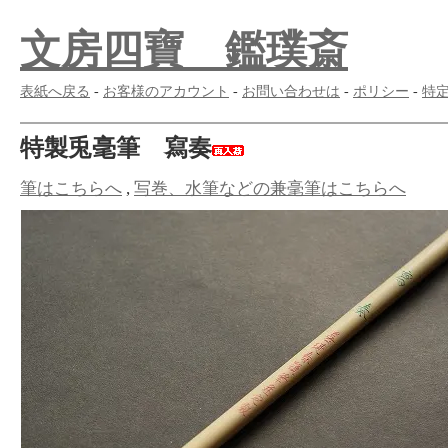
文房四寶 鑑璞斎
表紙へ戻る
-
お客様のアカウント
-
お問い合わせは
-
ポリシー
-
特
特製兎毫筆 寫奏
筆はこちらへ
,
写巻、水筆などの兼毫筆はこちらへ