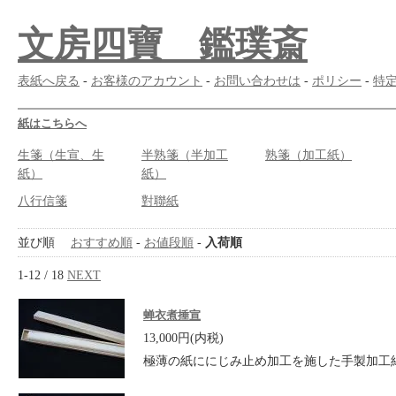
文房四寶 鑑璞斎
表紙へ戻る
-
お客様のアカウント
-
お問い合わせは
-
ポリシー
-
特
紙はこちらへ
生箋（生宣、生
半熟箋（半加工
熟箋（加工紙）
紙）
紙）
八行信箋
對聯紙
並び順
おすすめ順
-
お値段順
-
入荷順
1-12 / 18
NEXT
蝉衣煮捶宣
13,000円(内税)
極薄の紙ににじみ止め加工を施した手製加工