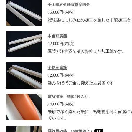
手工羅紋煮捶宣熟度四分
15,000円(内税)
羅紋箋ににじみ止め加工を施した手製加工紙
本色豆腐箋
12,000円(内税)
豆漿と漢方薬で滲みを抑えた加工紙です。
全熟豆腐箋
12,000円(内税)
滲みをほぼ完全に抑えた豆腐箋です
倣薛濤箋 桐箱5枚入り
24,000円(内税)
朱砂で赤く染めた紙に、蛤蜊粉を薄く何層に
ています。
羅紋礬砂箋 10枚桐箱入り