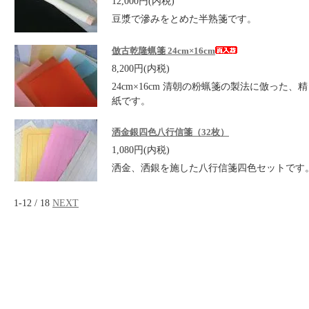
12,000円(内税)
豆漿で滲みをとめた半熟箋です。
倣古乾隆蝋箋 24cm×16cm
8,200円(内税)
24cm×16cm 清朝の粉蝋箋の製法に倣った、
紙です。
洒金銀四色八行信箋（32枚）
1,080円(内税)
洒金、洒銀を施した八行信箋四色セットです
1-12 / 18
NEXT