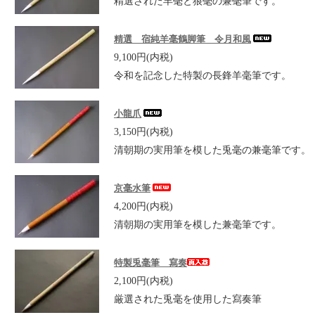
精選された羊毫と狼毫の兼毫筆です。
精選 宿純羊毫鶴脚筆 令月和風
9,100円(内税)
令和を記念した特製の長鋒羊毫筆です。
小龍爪
3,150円(内税)
清朝期の実用筆を模した兎毫の兼毫筆です。
京毫水筆
4,200円(内税)
清朝期の実用筆を模した兼毫筆です。
特製兎毫筆 寫奏
2,100円(内税)
厳選された兎毫を使用した寫奏筆