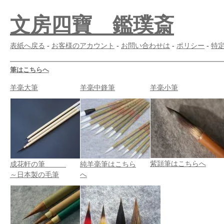
文房四寶 鑑璞斎
表紙へ戻る
-
お客様のアカウント
-
お問い合わせは
-
ポリシー
-
特
筆はこちらへ
羊毫大筆
羊毫中鋒筆
羊毫小筆
紫頴筆はこちらへ
成花軒の筆
純羊毫筆はこちら
～日本製の毛筆
へ