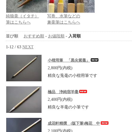
純狼毫（イタチ）
写巻、水筆などの
筆はこちらへ
兼毫筆はこちらへ
並び順
おすすめ順
-
お値段順
-
入荷順
1-12 / 63
NEXT
小楷用筆 「黒尖紫毫」
2,800円(内税)
精良な兎毫の小楷用筆です
極品 浄純宿羊毫
2,400円(内税)
精良な羊毫の小筆です
成花軒精撰 (版下筆)梅花 中
2,100円(内税)