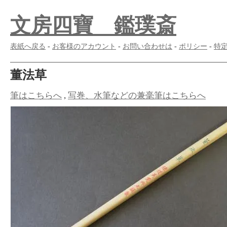
文房四寶 鑑璞斎
表紙へ戻る
-
お客様のアカウント
-
お問い合わせは
-
ポリシー
-
特
董法草
筆はこちらへ
,
写巻、水筆などの兼毫筆はこちらへ