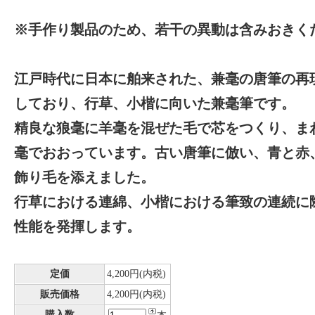
※手作り製品のため、若干の異動は含みおきく
江戸時代に日本に舶来された、兼毫の唐筆の再
しており、行草、小楷に向いた兼毫筆です。
精良な狼毫に羊毫を混ぜた毛で芯をつくり、ま
毫でおおっています。古い唐筆に倣い、青と赤
飾り毛を添えました。
行草における連綿、小楷における筆致の連続に
性能を発揮します。
定価
4,200円(内税)
販売価格
4,200円(内税)
購入数