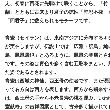
え、初春に百花に先駆けて咲くことから、「竹
蘭」とともに古来より君子の徳性「堅忍不抜」
「四君子」に数えられるモチーフです。
青鸞（セイラン）は、東南アジアに分布するキ
が実在しますが、伝説上では「広雅・釈鳥」編
鳥、鳳凰属也」とあるように、鳳凰の眷属とさ
です。その姿は青色を多く含む五彩をまとい、
た姿であるとされます。
青鸞は西域の神仙、西王母の使者です。また硯
って右方向は西方を表します。西方から飛来す
は、西王母の手から不老長寿の桃を運ぶ、いわ
鸞献寿」の吉祥図案として、古来多く描かれて