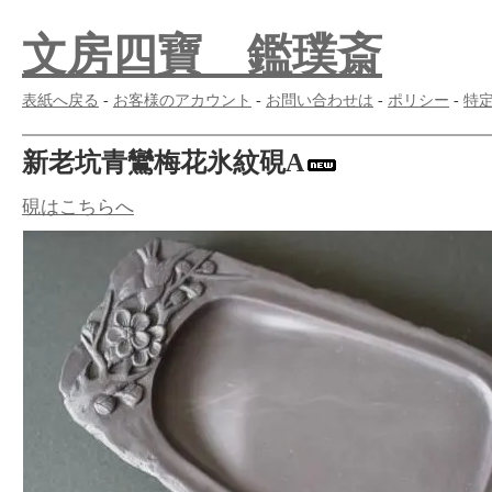
文房四寶 鑑璞斎
表紙へ戻る
-
お客様のアカウント
-
お問い合わせは
-
ポリシー
-
特
新老坑青鸞梅花氷紋硯A
硯はこちらへ