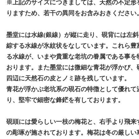
※上記のサイズにつきましては、天然の不定形
りますため、若干の異同をお含みおきください
墨堂には水線(銀線）が縦に走り、硯背には左
綜する水線が氷紋状をなしています。これら豊
る水線が、いまや貴重な老坑の眷属である事を
おります。また墨堂には微細な青花が浮かび、
四辺に天然石の皮とノミ跡を残しています。
青花が浮かぶ老坑系の硯石の特徴として優れて
り、堅牢で細密な鋒鋩を有しております。
硯頭には愛らしい一枝の梅花と、右手より飛来
の彫琢が施されております。梅花は冬の厳しい