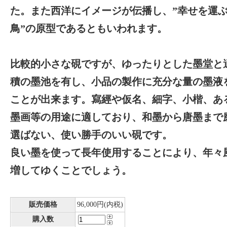
た。また西洋にイメージが伝播し、”幸せを運
鳥”の原型であるともいわれます。
比較的小さな硯ですが、ゆったりとした墨堂と
積の墨池を有し、小品の製作に充分な量の墨液
ことが出来ます。寫經や仮名、細字、小楷、あ
墨画等の用途に適しており、和墨から唐墨まで
選ばない、使い勝手のいい硯です。
良い墨を使って長年使用することにより、年々
増してゆくことでしょう。
販売価格
96,000円(内税)
購入数