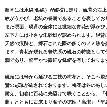
墨堂には水線(銀線）が縦横に走り、硯背の右
紋がうかび、老坑の眷属であることを表してお
また硯面、硯背の全体には微細な青花が浮かび
左下方には小さな朱砂斑が認められます。硯背
天然の痕跡と、採石された際の多くのノミ跡を
ます。青花が現れる老坑系の硯石の特徴として
潤であり、堅牢かつ微細な鋒鋩を有しておりま
硯頭には幹から延びる二枝の梅花と、そこへ飛
鸞の彫琢が施されております。梅花は冬の厳し
耐え、初春に百花に先駆けて咲くことから、「
蘭」とともに古来より君子の徳性「高潔」「堅