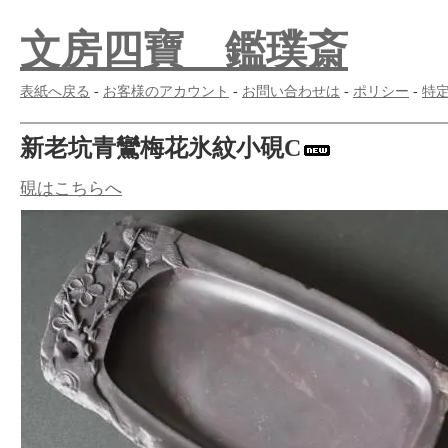
文房四寶 鑑璞斎
表紙へ戻る
-
お客様のアカウント
-
お問い合わせは
-
ポリシー
-
特
新老坑青鸞梅花氷紋小硯C
硯はこちらへ