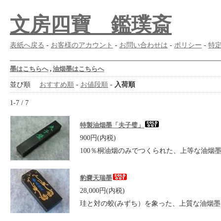
文房四寶 鑑璞斎
表紙へ戻る
-
お客様のアカウント
-
お問い合わせは
-
ポリシー
-
特
墨はこちらへ
,
油烟墨はこちらへ
並び順
おすすめ順
-
お値段順
-
入荷順
1-7 / 7
特製油烟墨「夫子璧」
900円(内税)
100％桐油烟のみでつくられた、上等な油烟
豹嚢天瑞墨
28,000円(内税)
珪と対の蛟(みずち）を象った、上質な油烟