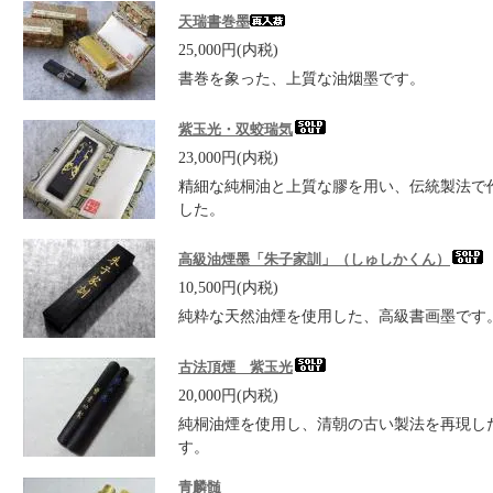
天瑞書巻墨
25,000円(内税)
書巻を象った、上質な油烟墨です。
紫玉光・双蛟瑞気
23,000円(内税)
精細な純桐油と上質な膠を用い、伝統製法で
した。
高級油煙墨「朱子家訓」（しゅしかくん）
10,500円(内税)
純粋な天然油煙を使用した、高級書画墨です
古法頂煙 紫玉光
20,000円(内税)
純桐油煙を使用し、清朝の古い製法を再現し
す。
青麟髄